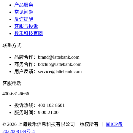
产品服务
常见问题
反诈提醒
客服与投诉
数禾科技官网
联系方式
品牌合作
：
brand@lattebank.com
商务合作
：
bdclub@lattebank.com
用户反馈
：
service@lattebank.com
客服电话
400-681-6666
投诉热线
：
400-102-8601
服务时间
：
9:00-21:00
©
2026
上海数禾信息科技有限公司
版权所有
｜
闽ICP备
2022008189号-4