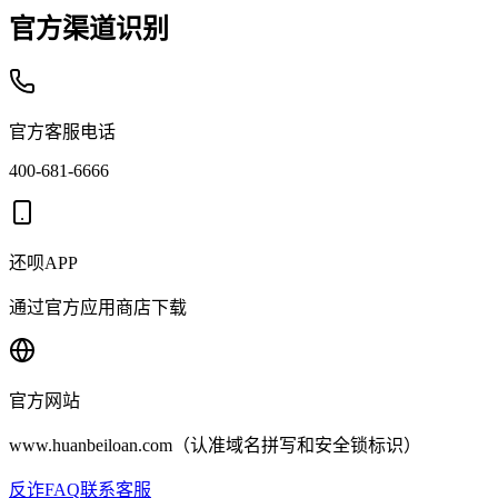
官方渠道识别
官方客服电话
400-681-6666
还呗APP
通过官方应用商店下载
官方网站
www.huanbeiloan.com（认准域名拼写和安全锁标识）
反诈FAQ
联系客服