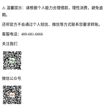
⚠️
温馨提示：请根据个人能力合理借款，理性消费，避免逾
期。
还呗官方不会通过个人短信、微信等方式联系您要求转账。
客服电话
：
400-681-6666
关注我们
微信公众号