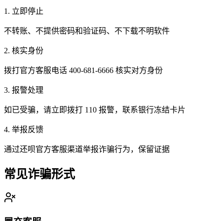
1. 立即停止
不转账、不提供密码和验证码、不下载不明软件
2. 核实身份
拨打官方客服电话 400-681-6666 核实对方身份
3. 报警处理
如已受骗，请立即拨打 110 报警，联系银行冻结卡片
4. 举报反馈
通过还呗官方客服渠道举报诈骗行为，保留证据
常见诈骗形式