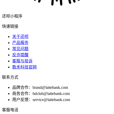
还呗小程序
快速链接
关于还呗
产品服务
常见问题
反诈提醒
客服与投诉
数禾科技官网
联系方式
品牌合作
：
brand@lattebank.com
商务合作
：
bdclub@lattebank.com
用户反馈
：
service@lattebank.com
客服电话