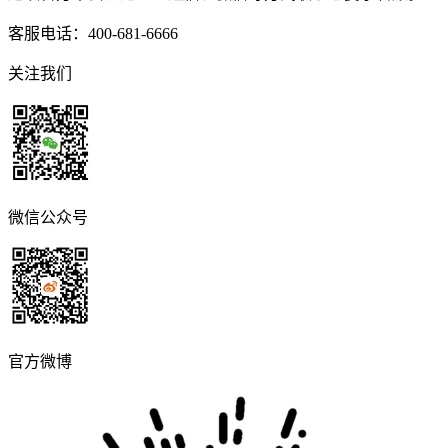
客服电话
：
400-681-6666
关注我们
微信公众号
官方微博